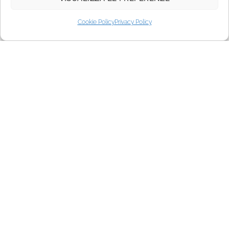
Cookie Policy
Privacy Policy
La Dolce Vita
collection
Hereafter you will find all jewels from the La Dolce Vita
collection. Choose the jewel you prefer!